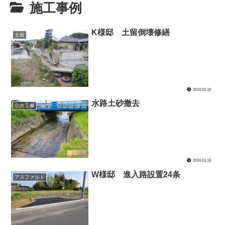
施工事例
K様邸 土留倒壊修繕
土留
2024.03.18
水路土砂撤去
公共工事
2024.03.18
W様邸 進入路設置24条
アスファルト