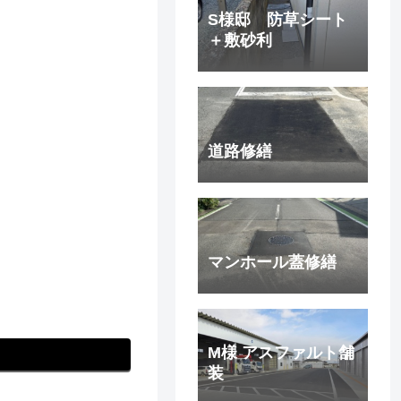
S様邸 防草シート
＋敷砂利
道路修繕
マンホール蓋修繕
M様 アスファルト舗
装