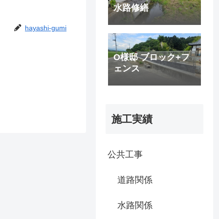
水路修繕
hayashi-gumi
O様邸 ブロック+フ
ェンス
施工実績
公共工事
道路関係
水路関係